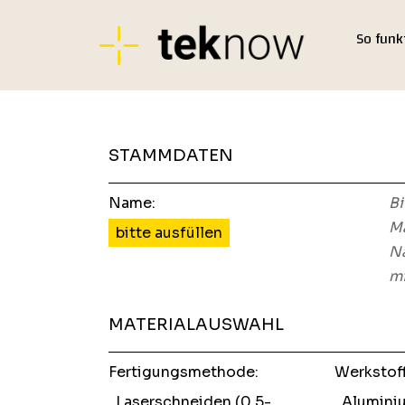
So funk
STAMMDATEN
Name:
Bi
Ma
bitte ausfüllen
Na
mi
MATERIALAUSWAHL
Fertigungsmethode:
Werkstof
Laserschneiden (0,5-
Alumini