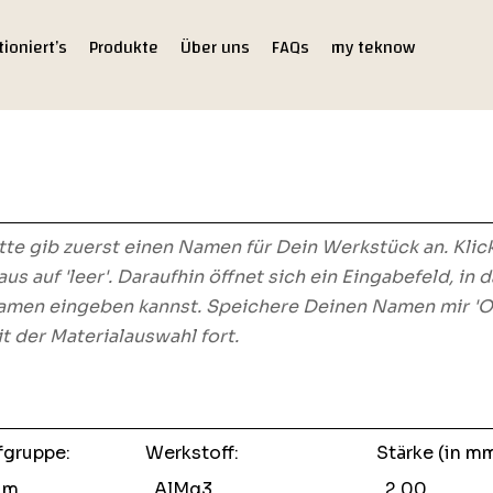
tioniert’s
Produkte
Über uns
FAQs
my teknow
tte gib zuerst einen Namen für Dein Werkstück an. Klic
us auf 'leer'. Daraufhin öffnet sich ein Eingabefeld, in 
men eingeben kannst. Speichere Deinen Namen mir 'Ok
t der Materialauswahl fort.
fgruppe:
Werkstoff:
Stärke (in mm
um
AlMg3
2.00