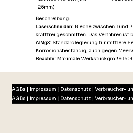
25mm)
Beschreibung:
Bleche zwischen 1 und 
Laserschneiden:
kraftfrei geschnitten. Das Verfahren ist b
Standardlegierung für mittlere Be
AlMg3:
Korrosionsbeständig, auch gegen Meerw
Maximale Werkstückgröße 150
Beachte:
AGBs
|
Impressum
|
Datenschutz
|
Verbraucher- u
AGBs
|
Impressum
|
Datenschutz
|
Verbraucher- u